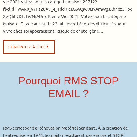
vie-2021-votez-pour-la-categorie-maison-29712?
fbclid=IwAR0_vYPzZ8A9_4_TddRIeLGwAgw9LivAmWgsXhhdzJHbe
2VQhL9DLzLWNrAPrix Pleine Vie 2021 : Votez pour la catégorie
Maison – Tirage au sort le 23 juin.Avec l’âge, des difficultés pour
vivre chez soi apparaissent. Risque de chute, gène…
CONTINUEZ À LIRE
Pourquoi RMS STOP
EMAIL ?
RMS correspond à Rénovation Matériel Sanitaire. À la création de
l'entreprise, en 1974, les mails n'existaient pas encore et STOP